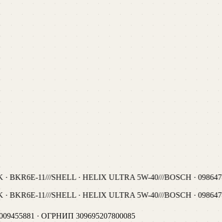
· BKR6E-11
///
SHELL · HELIX ULTRA 5W-40
///
BOSCH · 098647
· BKR6E-11
///
SHELL · HELIX ULTRA 5W-40
///
BOSCH · 098647
009455881
· ОГРНИП
309695207800085