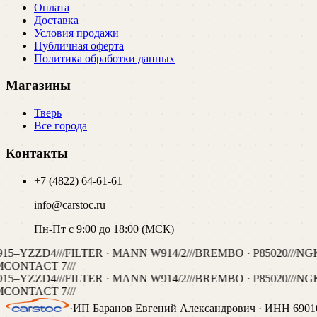
Оплата
Доставка
Условия продажи
Публичная оферта
Политика обработки данных
Магазины
Тверь
Все города
Контакты
+7 (4822) 64-61-61
info@carstoc.ru
Пн-Пт с 9:00 до 18:00 (МСК)
915–YZZD4
///
FILTER · MANN W914/2
///
BREMBO · P85020
///
NGK 
CONTACT 7
///
915–YZZD4
///
FILTER · MANN W914/2
///
BREMBO · P85020
///
NGK 
CONTACT 7
///
·
ИП Баранов Евгений Александрович
· ИНН
6901