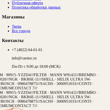
Публичная оферта
Политика обработки данных
Магазины
Тверь
Все города
Контакты
+7 (4822) 64-61-61
info@carstoc.ru
Пн-Пт с 9:00 до 18:00 (МСК)
 · 90915–YZZD4
///
FILTER · MANN W914/2
///
BREMBO ·
020
///
NGK · BKR6E-11
///
SHELL · HELIX ULTRA 5W-
/
BOSCH · 0986478875
///
SACHS · 3000951033
///
CONTI ·
EMIUMCONTACT 7
///
 · 90915–YZZD4
///
FILTER · MANN W914/2
///
BREMBO ·
020
///
NGK · BKR6E-11
///
SHELL · HELIX ULTRA 5W-
/
BOSCH · 0986478875
///
SACHS · 3000951033
///
CONTI ·
EMIUMCONTACT 7
///